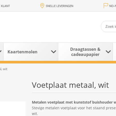
 KLANT
SNELLE LEVERINGEN
NO-N
Draagtassen &
Kaartenmolen
cadeaupapier
, wit
Voetplaat metaal, wit
Metalen voetplaat met kunststof buishouder w
Stevige metalen voetplaat voor het staand pres
wit.