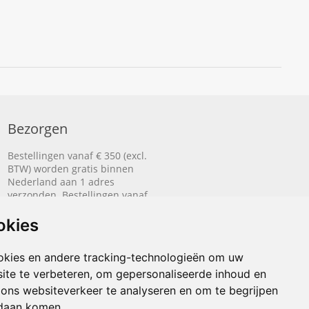
Bezorgen
Bestellingen vanaf € 350 (excl.
BTW) worden gratis binnen
Nederland aan 1 adres
verzonden. Bestellingen vanaf
€ 500 (excl. BTW) worden
gratis naar België aan 1 adres
okies
verzonden.
okies en andere tracking-technologieën om uw
Lees hier hoe het bezorgen
werkt.
ite te verbeteren, om gepersonaliseerde inhoud en
 ons websiteverkeer te analyseren en om te begrijpen
daan komen.