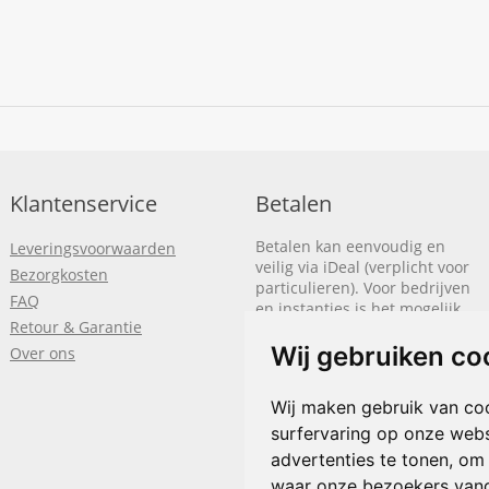
Klantenservice
Betalen
Betalen kan eenvoudig en
Leveringsvoorwaarden
veilig via iDeal (verplicht voor
Bezorgkosten
particulieren). Voor bedrijven
FAQ
en instanties is het mogelijk
Retour & Garantie
om op rekening te betalen.
We sturen je dan een factuur
Wij gebruiken co
Over ons
nadat de bestelling is
afgerond.
Wij maken gebruik van co
Klik hier om meer te lezen
of
surfervaring op onze webs
bel
+31(0)318 618 121
advertenties te tonen, om
waar onze bezoekers van