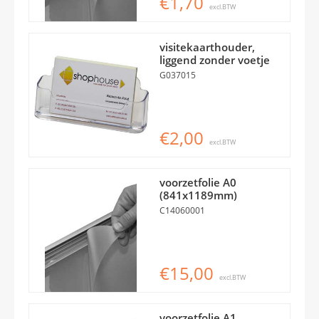
€1,70
excl.BTW
visitekaarthouder,
liggend zonder voetje
G037015
€2,00
excl.BTW
voorzetfolie A0
(841x1189mm)
C14060001
€15,00
excl.BTW
voorzetfolie A1