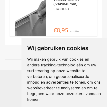
(594x840mm)
C14060003
€8,95
excl.BTW
Wij gebruiken cookies
Wij maken gebruik van cookies en
andere tracking-technologieën om uw
surfervaring op onze website te
Shophouse online
verbeteren, om gepersonaliseerde
Max Planckstraat 4
inhoud en advertenties te tonen, om ons
6716 BE Ede, Nederland
websiteverkeer te analyseren en om te
Telefoon:
+31(0)318 618 121
begrijpen waar onze bezoekers vandaan
E-mail:
info@shophouse.nl
Geopend: ma t/m vr 09:00-17:00 uur
komen.
Alleen afhalen, GEEN showroom