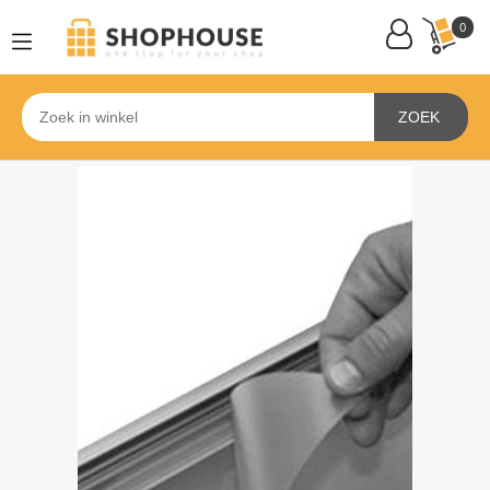
0
ZOEK