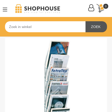
0
ZOEK