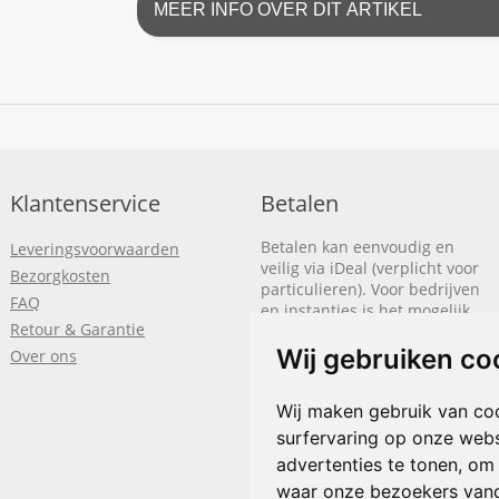
MEER INFO OVER DIT ARTIKEL
Klantenservice
Betalen
Betalen kan eenvoudig en
Leveringsvoorwaarden
veilig via iDeal (verplicht voor
Bezorgkosten
particulieren). Voor bedrijven
FAQ
en instanties is het mogelijk
Retour & Garantie
om op rekening te betalen.
We sturen je dan een factuur
Wij gebruiken co
Over ons
nadat de bestelling is
afgerond.
Wij maken gebruik van co
Klik hier om meer te lezen
of
surfervaring op onze webs
bel
+31(0)318 618 121
advertenties te tonen, om
waar onze bezoekers van