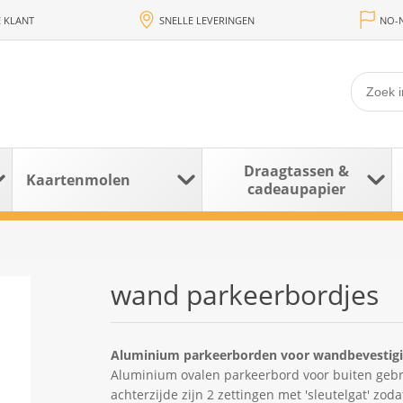
 KLANT
SNELLE LEVERINGEN
NO-N
Draagtassen &
Kaartenmolen
cadeaupapier
wand parkeerbordjes
Aluminium parkeerborden voor wandbevestigin
Aluminium ovalen parkeerbord voor buiten gebru
achterzijde zijn 2 zettingen met 'sleutelgat' zo