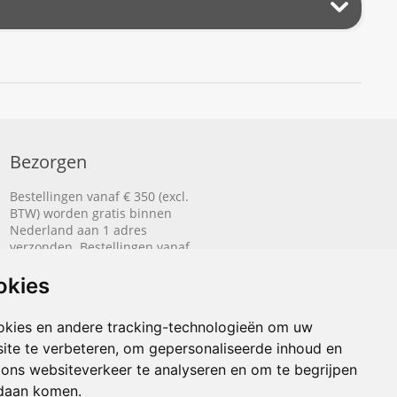
Bezorgen
Bestellingen vanaf € 350 (excl.
BTW) worden gratis binnen
Nederland aan 1 adres
verzonden. Bestellingen vanaf
€ 500 (excl. BTW) worden
gratis naar België aan 1 adres
okies
verzonden.
okies en andere tracking-technologieën om uw
Lees hier hoe het bezorgen
werkt.
ite te verbeteren, om gepersonaliseerde inhoud en
 ons websiteverkeer te analyseren en om te begrijpen
daan komen.