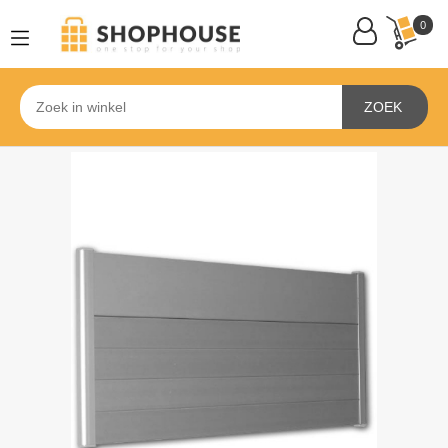
0
ZOEK