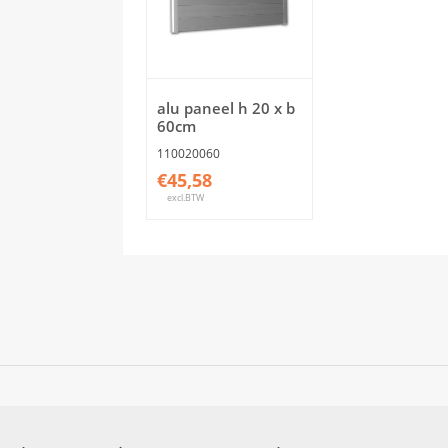
alu paneel h 20 x b
60cm
110020060
€45,58
excl.BTW