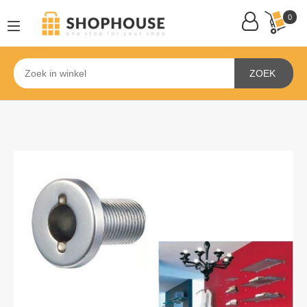
0
ZOEK