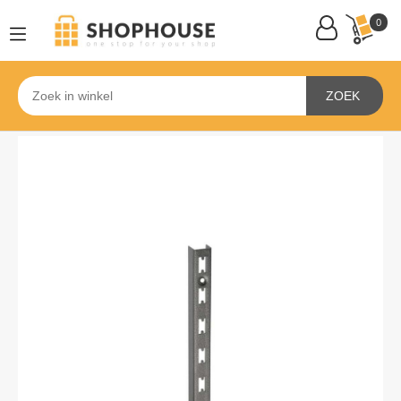
0
ZOEK