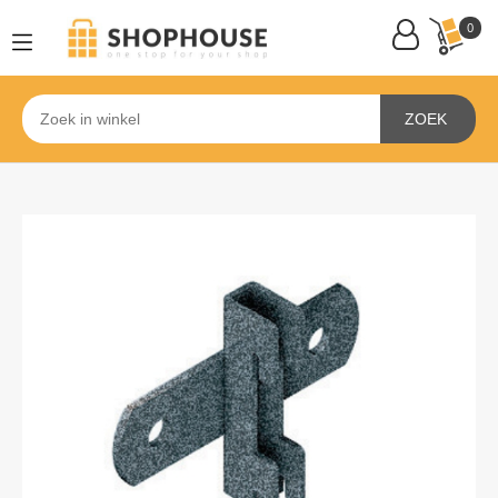
0
ZOEK