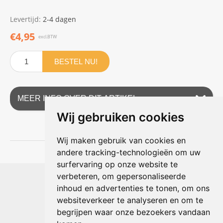
Levertijd:
2-4 dagen
€4,95
excl.BTW
BESTEL NU!
MEER INFO OVER DIT ARTIKEL
Wij gebruiken cookies
Wij maken gebruik van cookies en
andere tracking-technologieën om uw
surfervaring op onze website te
Shophouse online
verbeteren, om gepersonaliseerde
Max Planckstraat 4
inhoud en advertenties te tonen, om ons
6716 BE Ede, Nederland
websiteverkeer te analyseren en om te
Telefoon:
+31(0)318 618 121
begrijpen waar onze bezoekers vandaan
E-mail:
info@shophouse.nl
Geopend: ma t/m vr 09:00-17:00 uur