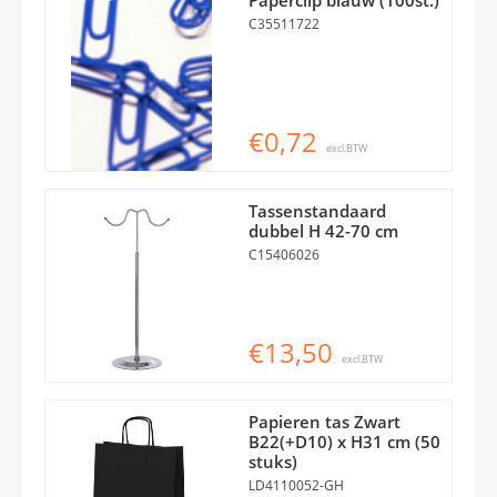
C35511722
€0,72
excl.BTW
Tassenstandaard
dubbel H 42-70 cm
C15406026
€13,50
excl.BTW
Papieren tas Zwart
B22(+D10) x H31 cm (50
stuks)
LD4110052-GH