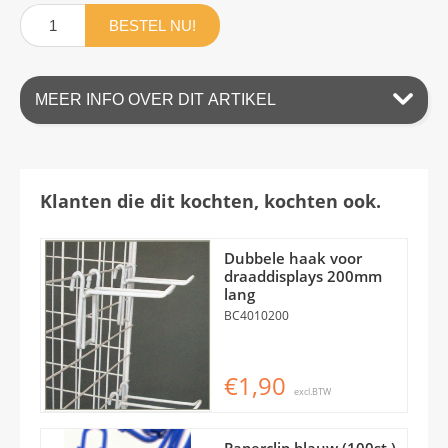
BESTEL NU!
MEER INFO OVER DIT ARTIKEL
Klanten die dit kochten, kochten ook.
Dubbele haak voor
draaddisplays 200mm
lang
BC4010200
€1,90
excl.BTW
Paperclip blauw (100st.)