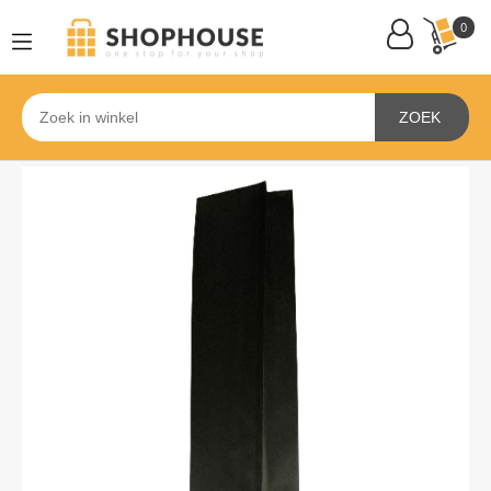
0
ZOEK