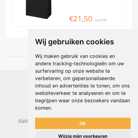
€21,50
excl.BTW
Wij gebruiken cookies
Wij maken gebruik van cookies en
andere tracking-technologieën om uw
surfervaring op onze website te
Shophouse online
verbeteren, om gepersonaliseerde
Max Planckstraat 4
inhoud en advertenties te tonen, om ons
6716 BE Ede, Nederland
websiteverkeer te analyseren en om te
Telefoon:
+31(0)318 618 121
begrijpen waar onze bezoekers vandaan
E-mail:
info@shophouse.nl
Geopend: ma t/m vr 09:00-17:00 uur
komen.
Alleen afhalen, GEEN showroom
Klantenservice
Algemene voorwaarden
Privacybeleid
OK
Wijzig mijn voorkeuren