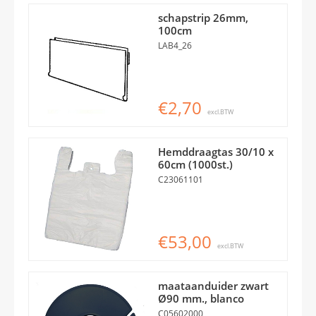
schapstrip 26mm,
100cm
LAB4_26
€2,70
excl.BTW
Hemddraagtas 30/10 x
60cm (1000st.)
C23061101
€53,00
excl.BTW
maataanduider zwart
Ø90 mm., blanco
C05602000