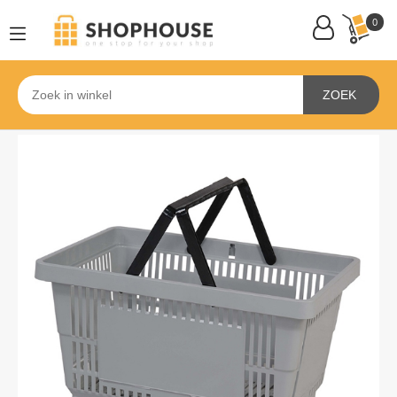
0
ZOEK