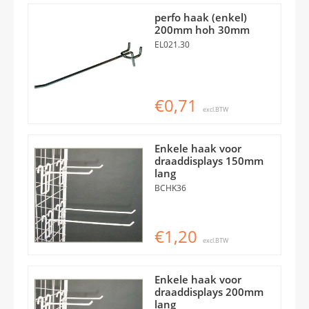
perfo haak (enkel)
200mm hoh 30mm
EL021.30
€0,71
excl.BTW
Enkele haak voor
draaddisplays 150mm
lang
BCHK36
€1,20
excl.BTW
Enkele haak voor
draaddisplays 200mm
lang