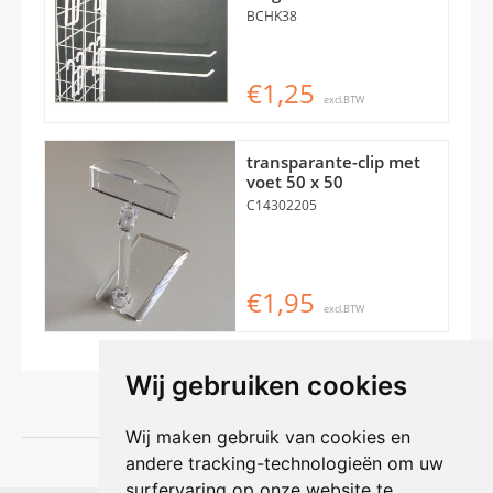
BCHK38
€1,25
excl.BTW
transparante-clip met
voet 50 x 50
C14302205
€1,95
excl.BTW
Wij gebruiken cookies
Wij maken gebruik van cookies en
andere tracking-technologieën om uw
surfervaring op onze website te