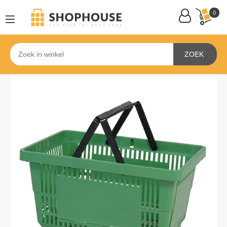
0
ZOEK