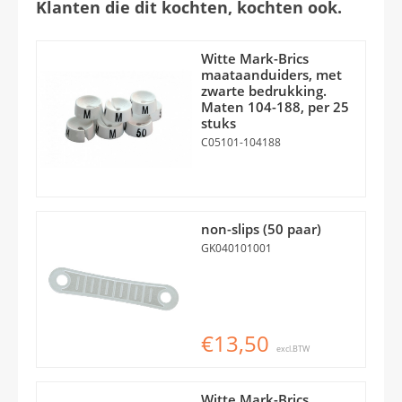
Klanten die dit kochten, kochten ook.
Witte Mark-Brics
maataanduiders, met
zwarte bedrukking.
Maten 104-188, per 25
stuks
C05101-104188
non-slips (50 paar)
GK040101001
€13,50
excl.BTW
Witte Mark-Brics