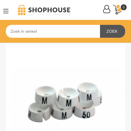
0
ZOEK