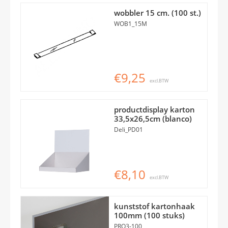
wobbler 15 cm. (100 st.)
WOB1_15M
€9,25
excl.BTW
productdisplay karton
33,5x26,5cm (blanco)
Deli_PD01
€8,10
excl.BTW
kunststof kartonhaak
100mm (100 stuks)
PRO3-100