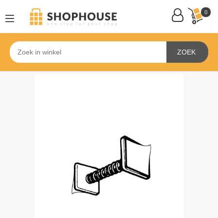
0
ZOEK