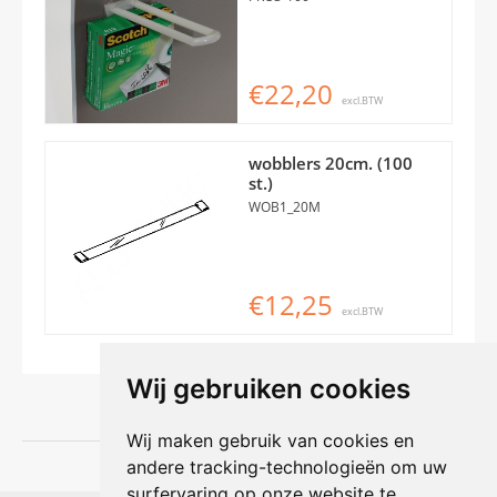
€22,20
excl.BTW
wobblers 20cm. (100
st.)
WOB1_20M
€12,25
excl.BTW
Wij gebruiken cookies
Wij maken gebruik van cookies en
andere tracking-technologieën om uw
surfervaring op onze website te