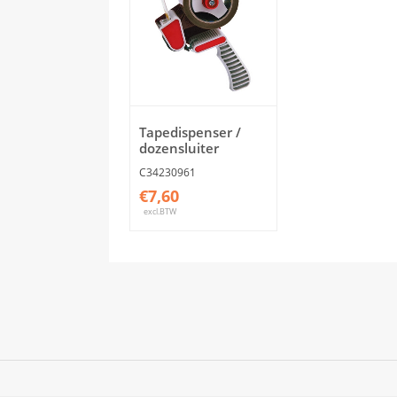
Tapedispenser /
dozensluiter
C34230961
€7,60
excl.BTW