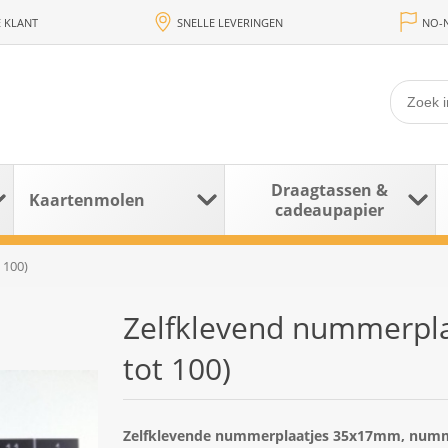
 KLANT
SNELLE LEVERINGEN
NO-N
Draagtassen &
Kaartenmolen
cadeaupapier
 100)
Zelfklevend nummerpl
tot 100)
Zelfklevende nummerplaatjes 35x17mm, numme