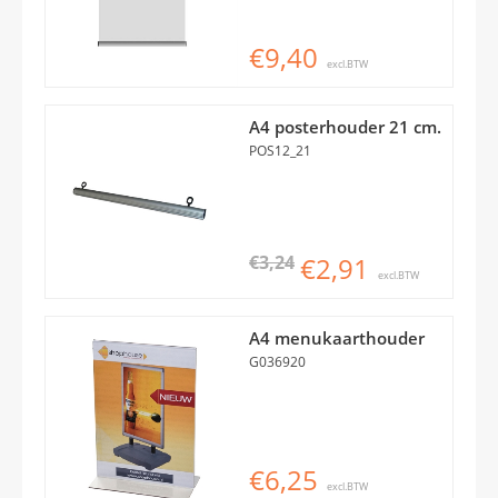
€9,40
excl.BTW
A4 posterhouder 21 cm.
POS12_21
€3,24
€2,91
excl.BTW
A4 menukaarthouder
G036920
€6,25
excl.BTW