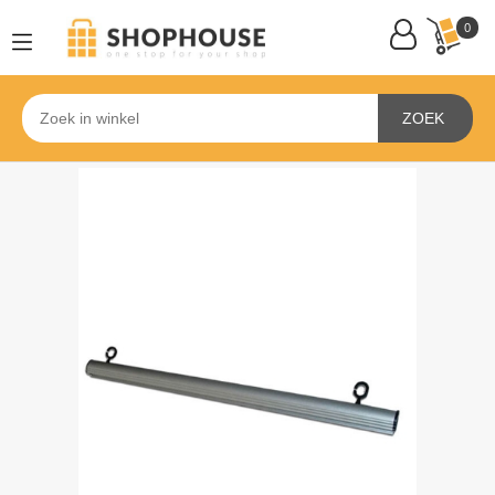
0
ZOEK