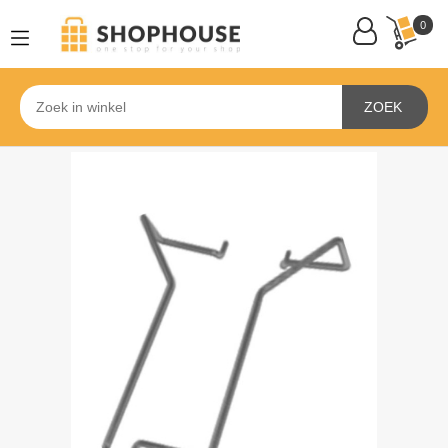
0
ZOEK