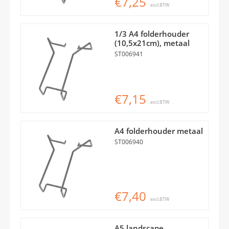
€7,25
excl.BTW
1/3 A4 folderhouder
(10,5x21cm), metaal
ST006941
€7,15
excl.BTW
A4 folderhouder metaal
ST006940
€7,40
excl.BTW
A5 landscape