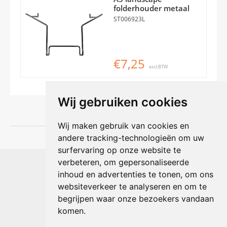
folderhouder metaal
ST006923L
€7,25
excl.BTW
Wij gebruiken cookies
Wij maken gebruik van cookies en
andere tracking-technologieën om uw
surfervaring op onze website te
Shophouse online
verbeteren, om gepersonaliseerde
Max Planckstraat 4
inhoud en advertenties te tonen, om ons
6716 BE Ede, Nederland
websiteverkeer te analyseren en om te
Telefoon:
+31(0)318 618 121
begrijpen waar onze bezoekers vandaan
E-mail:
info@shophouse.nl
Geopend: ma t/m vr 09:00-17:00 uur
komen.
Alleen afhalen, GEEN showroom