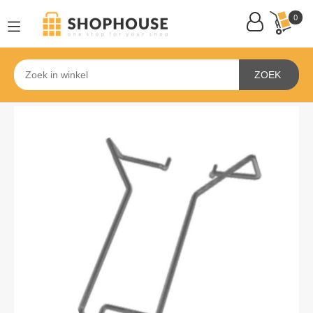
0
ZOEK