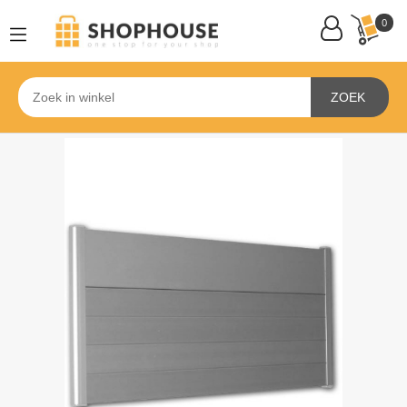
0
ZOEK