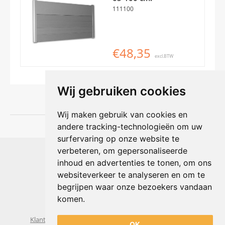
111100
€48,35
excl.BTW
Wij gebruiken cookies
Wij maken gebruik van cookies en
andere tracking-technologieën om uw
surfervaring op onze website te
Shophouse online
verbeteren, om gepersonaliseerde
Max Planckstraat 4
inhoud en advertenties te tonen, om ons
6716 BE Ede, Nederland
websiteverkeer te analyseren en om te
Telefoon:
+31(0)318 618 121
begrijpen waar onze bezoekers vandaan
E-mail:
info@shophouse.nl
Geopend: ma t/m vr 09:00-17:00 uur
komen.
Alleen afhalen, GEEN showroom
Klantenservice
Algemene voorwaarden
Privacybeleid
OK