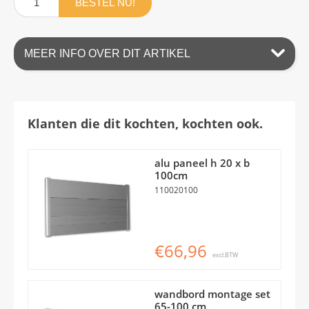
BESTEL NU!
MEER INFO OVER DIT ARTIKEL
Klanten die dit kochten, kochten ook.
alu paneel h 20 x b
100cm
110020100
€66,96
excl.BTW
wandbord montage set
65-100 cm.