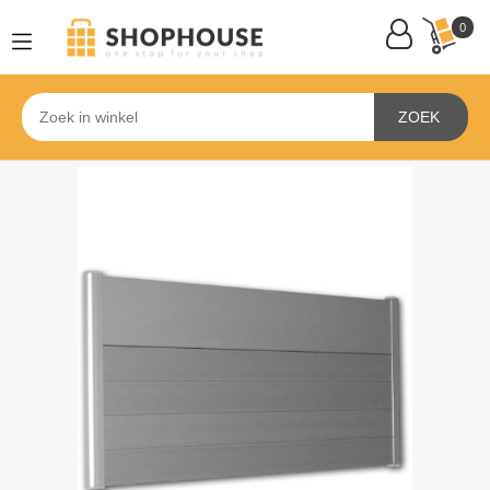
0
ZOEK