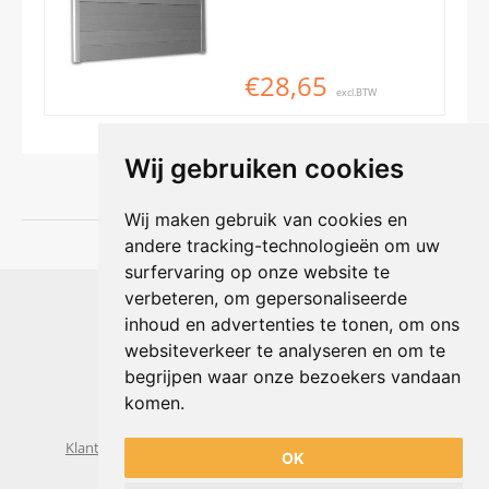
€28,65
excl.BTW
Wij gebruiken cookies
Wij maken gebruik van cookies en
andere tracking-technologieën om uw
surfervaring op onze website te
Shophouse online
verbeteren, om gepersonaliseerde
Max Planckstraat 4
inhoud en advertenties te tonen, om ons
6716 BE Ede, Nederland
websiteverkeer te analyseren en om te
Telefoon:
+31(0)318 618 121
begrijpen waar onze bezoekers vandaan
E-mail:
info@shophouse.nl
Geopend: ma t/m vr 09:00-17:00 uur
komen.
Alleen afhalen, GEEN showroom
Klantenservice
Algemene voorwaarden
Privacybeleid
OK