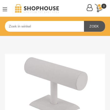
0
ZOEK