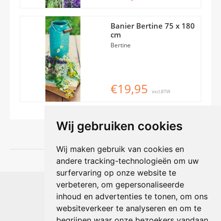
Banier Bertine 75 x 180
cm
Bertine
€19,95
excl.BTW
Wij gebruiken cookies
Wij maken gebruik van cookies en
andere tracking-technologieën om uw
surfervaring op onze website te
Shophouse online
verbeteren, om gepersonaliseerde
Max Planckstraat 4
inhoud en advertenties te tonen, om ons
6716 BE Ede, Nederland
websiteverkeer te analyseren en om te
Telefoon:
+31(0)318 618 121
begrijpen waar onze bezoekers vandaan