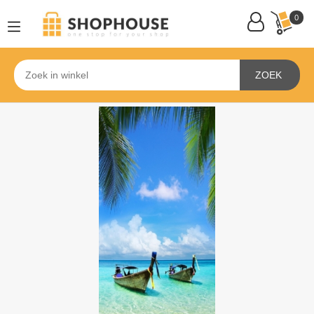
0
ZOEK