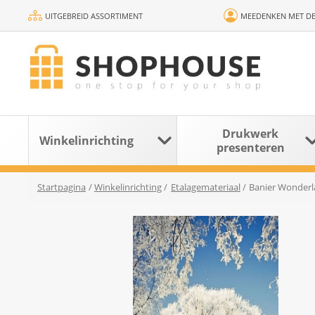
UITGEBREID ASSORTIMENT
MEEDENKEN MET DE
Drukwerk
Winkelinrichting
presenteren
Startpagina
/
Winkelinrichting
/
Etalagemateriaal
/
Banier Wonderl