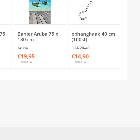
 75
Banier Aruba 75 x
ophanghaak 40 cm
180 cm
(100st)
Aruba
HAN20/40
€19,95
€14,90
excl.BTW
excl.BTW