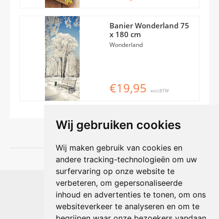
Banier Wonderland 75
x 180 cm
Wonderland
€19,95
excl.BTW
Wij gebruiken cookies
Wij maken gebruik van cookies en
andere tracking-technologieën om uw
surfervaring op onze website te
Shophouse online
verbeteren, om gepersonaliseerde
Max Planckstraat 4
inhoud en advertenties te tonen, om ons
6716 BE Ede, Nederland
websiteverkeer te analyseren en om te
Telefoon:
+31(0)318 618 121
begrijpen waar onze bezoekers vandaan