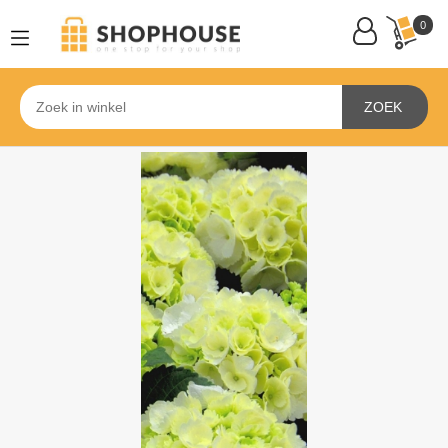
0
ZOEK