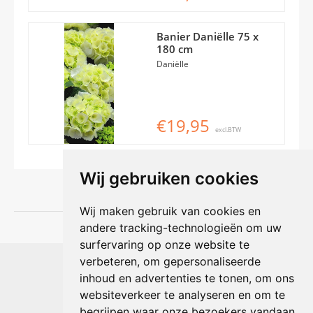
Banier Daniëlle 75 x
180 cm
Daniëlle
€19,95
excl.BTW
Wij gebruiken cookies
Wij maken gebruik van cookies en
andere tracking-technologieën om uw
surfervaring op onze website te
Shophouse online
verbeteren, om gepersonaliseerde
Max Planckstraat 4
inhoud en advertenties te tonen, om ons
6716 BE Ede, Nederland
websiteverkeer te analyseren en om te
Telefoon:
+31(0)318 618 121
begrijpen waar onze bezoekers vandaan