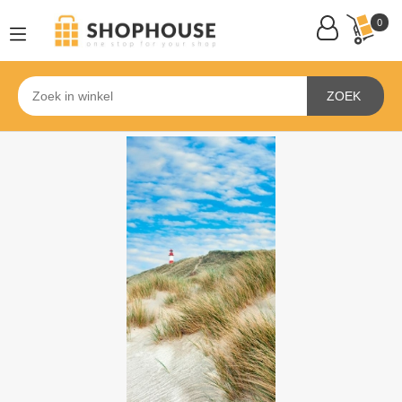
0
ZOEK