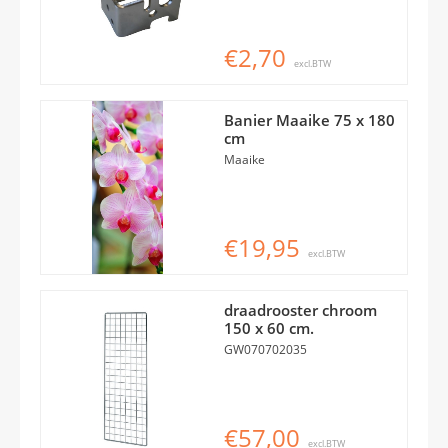
€2,70
excl.BTW
Banier Maaike 75 x 180
cm
Maaike
€19,95
excl.BTW
draadrooster chroom
150 x 60 cm.
GW070702035
€57,00
excl.BTW