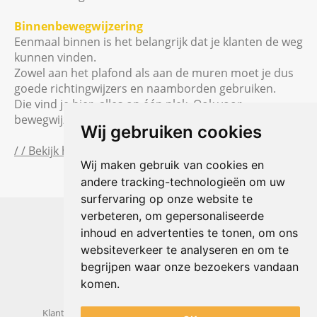
Binnenbewegwijzering
Eenmaal binnen is het belangrijk dat je klanten de weg
kunnen vinden.
Zowel aan het plafond als aan de muren moet je dus
goede richtingwijzers en naamborden gebruiken.
Die vind je hier, alles op één plek. Ook voor
bewegwijzering, ‘one stop for your shop’.
Wij gebruiken cookies
/ / Bekijk hier de producten
Wij maken gebruik van cookies en
andere tracking-technologieën om uw
surfervaring op onze website te
Shophouse online
verbeteren, om gepersonaliseerde
Max Planckstraat 4
inhoud en advertenties te tonen, om ons
6716 BE Ede, Nederland
websiteverkeer te analyseren en om te
Telefoon:
+31(0)318 618 121
begrijpen waar onze bezoekers vandaan
E-mail:
info@shophouse.nl
Geopend: ma t/m vr 09:00-17:00 uur
komen.
Alleen afhalen, GEEN showroom
Klantenservice
Algemene voorwaarden
Privacybeleid