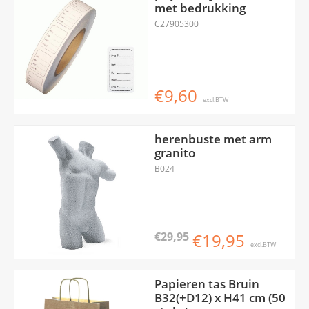
met bedrukking
C27905300
€9,60
excl.BTW
herenbuste met arm
granito
B024
€29,95
€19,95
excl.BTW
Papieren tas Bruin
B32(+D12) x H41 cm (50