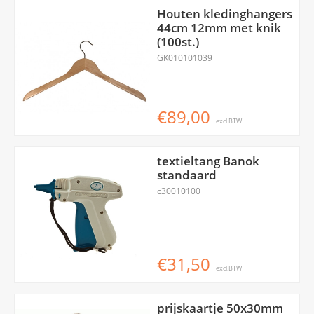
Houten kledinghangers
44cm 12mm met knik
(100st.)
GK010101039
€89,00
excl.BTW
textieltang Banok
standaard
c30010100
€31,50
excl.BTW
prijskaartje 50x30mm