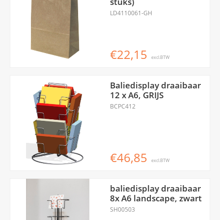
stuks)
LD4110061-GH
€22,15
excl.BTW
Baliedisplay draaibaar
12 x A6, GRIJS
BCPC412
€46,85
excl.BTW
baliedisplay draaibaar
8x A6 landscape, zwart
SH00503