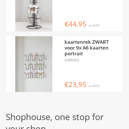
€44,95
excl.BTW
kaartenrek ZWART
voor 9x A6 kaarten
portrait
SH00402
€23,95
excl.BTW
Shophouse, one stop for
your shop