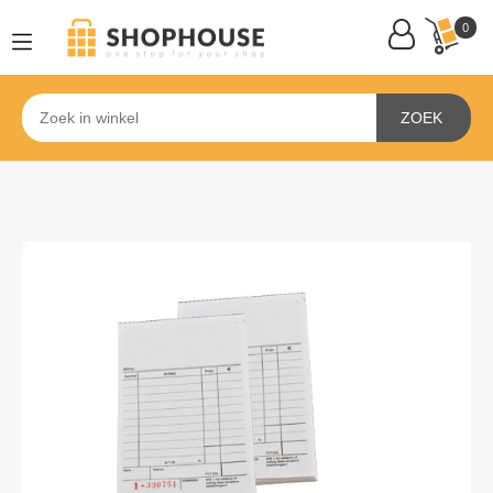
0
ZOEK