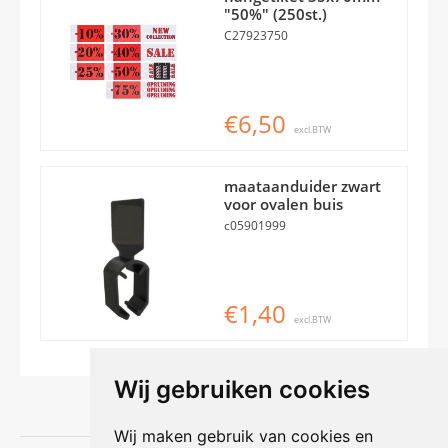
"50%" (250st.)
C27923750
€6,50
excl.BTW
maataanduider zwart
voor ovalen buis
c05901999
€1,40
excl.BTW
Wij gebruiken cookies
Wij maken gebruik van cookies en