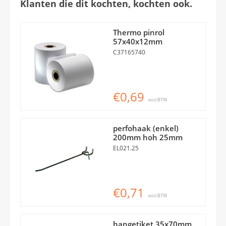
Klanten die dit kochten, kochten ook.
Thermo pinrol
57x40x12mm
C37165740
€0,69
excl.BTW
perfohaak (enkel)
200mm hoh 25mm
EL021.25
€0,71
excl.BTW
hangetiket 35x70mm