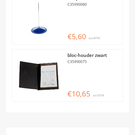
C35990080
€5,60
excl.BTW
bloc-houder zwart
C35990075
€10,65
excl.BTW