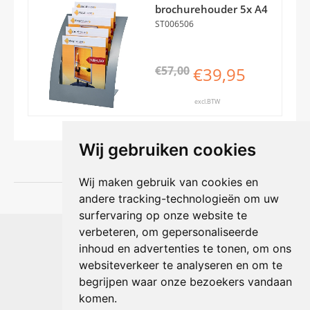
brochurehouder 5x A4
ST006506
€57,00
€39,95
excl.BTW
Wij gebruiken cookies
Wij maken gebruik van cookies en
andere tracking-technologieën om uw
surfervaring op onze website te
Shophouse online
verbeteren, om gepersonaliseerde
Max Planckstraat 4
inhoud en advertenties te tonen, om ons
6716 BE Ede, Nederland
websiteverkeer te analyseren en om te
Telefoon:
+31(0)318 618 121
begrijpen waar onze bezoekers vandaan
E-mail:
info@shophouse.nl
Geopend: ma t/m vr 09:00-17:00 uur
komen.
Alleen afhalen, GEEN showroom