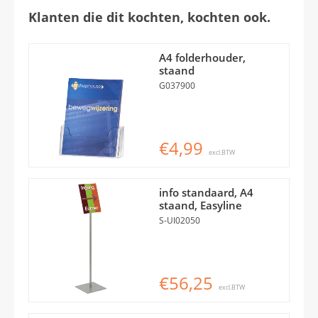
Klanten die dit kochten, kochten ook.
A4 folderhouder,
staand
G037900
€4,99
excl.BTW
info standaard, A4
staand, Easyline
S-UI02050
€56,25
excl.BTW