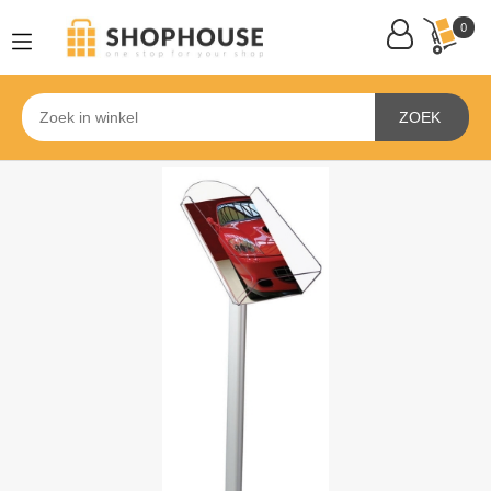
0
ZOEK