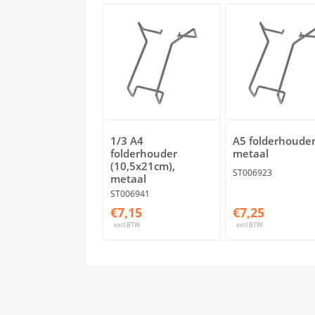
1/3 A4
A5 folderhoude
folderhouder
metaal
(10,5x21cm),
ST006923
metaal
ST006941
€7,15
€7,25
excl.BTW
excl.BTW