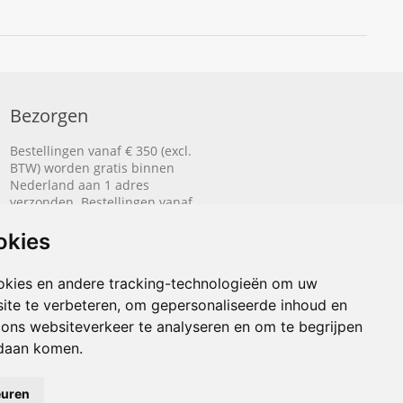
Bezorgen
Bestellingen vanaf € 350 (excl.
BTW) worden gratis binnen
Nederland aan 1 adres
verzonden. Bestellingen vanaf
€ 500 (excl. BTW) worden
gratis naar België aan 1 adres
okies
verzonden.
okies en andere tracking-technologieën om uw
Lees hier hoe het bezorgen
ite te verbeteren, om gepersonaliseerde inhoud en
werkt.
 ons websiteverkeer te analyseren en om te begrijpen
daan komen.
euren