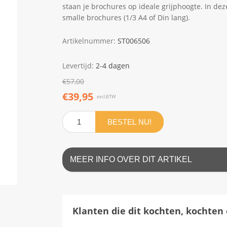
staan je brochures op ideale grijphoogte. In de
smalle brochures (1/3 A4 of Din lang).
Artikelnummer:
ST006506
Levertijd:
2-4 dagen
€57,00
€39,95
excl.BTW
BESTEL NU!
MEER INFO OVER DIT ARTIKEL
Klanten die dit kochten, kochten 