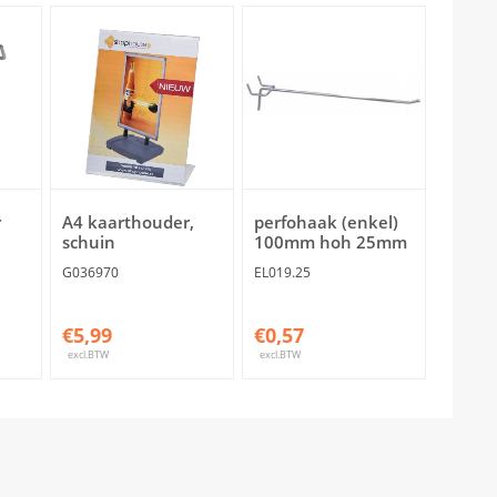
r
A4 kaarthouder,
perfohaak (enkel)
schuin
100mm hoh 25mm
G036970
EL019.25
€5,99
€0,57
excl.BTW
excl.BTW