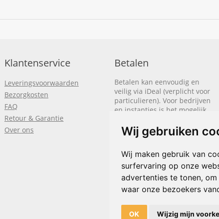
Klantenservice
Betalen
Betalen kan eenvoudig en
Leveringsvoorwaarden
veilig via iDeal (verplicht voor
Bezorgkosten
particulieren). Voor bedrijven
FAQ
en instanties is het mogelijk
Retour & Garantie
om op rekening te betalen.
We sturen je dan een factuur
Wij gebruiken co
Over ons
nadat de bestelling is
afgerond.
Wij maken gebruik van co
surfervaring op onze webs
Klik hier om meer te lezen
of
bel
+31(0)318 618 121
advertenties te tonen, om
waar onze bezoekers van
OK
Wijzig mijn voork