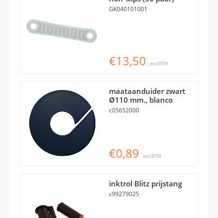
GK040101001
€13,50
excl.BTW
maataanduider zwart
Ø110 mm., blanco
c05652000
€0,89
excl.BTW
inktrol Blitz prijstang
c99279025