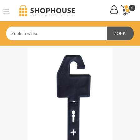
0
ZOEK