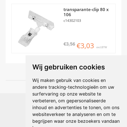
transparante-clip 80 x
106
c14302103
€3,56
€3,03
excl.BTW
Wij gebruiken cookies
Wij maken gebruik van cookies en
andere tracking-technologieën om uw
surfervaring op onze website te
Shophouse online
verbeteren, om gepersonaliseerde
Max Planckstraat 4
inhoud en advertenties te tonen, om ons
6716 BE Ede, Nederland
websiteverkeer te analyseren en om te
Telefoon:
+31(0)318 618 121
begrijpen waar onze bezoekers vandaan
E-mail:
info@shophouse.nl
Geopend: ma t/m vr 09:00-17:00 uur