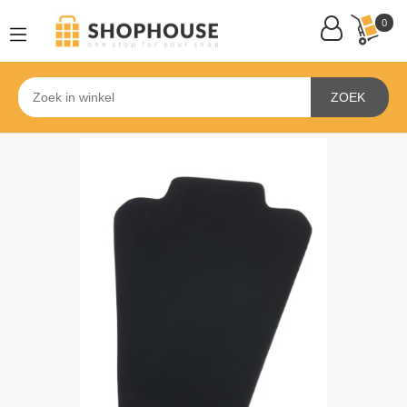
0
ZOEK