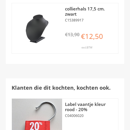
collierhals 17,5 cm.
zwart
C15389917
€13,90
€12,50
excl.BTW
Klanten die dit kochten, kochten ook.
Label vaantje kleur
rood - 20%
C04006020