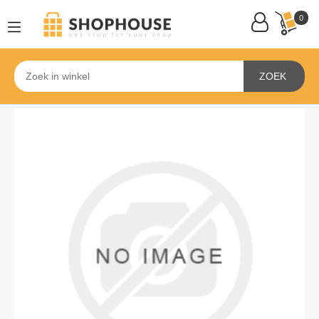
0
ZOEK