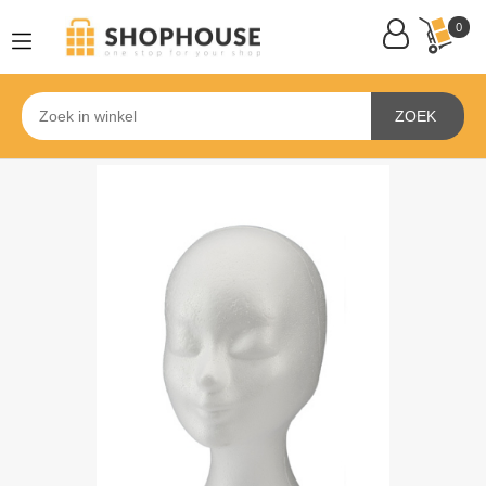
0
ZOEK