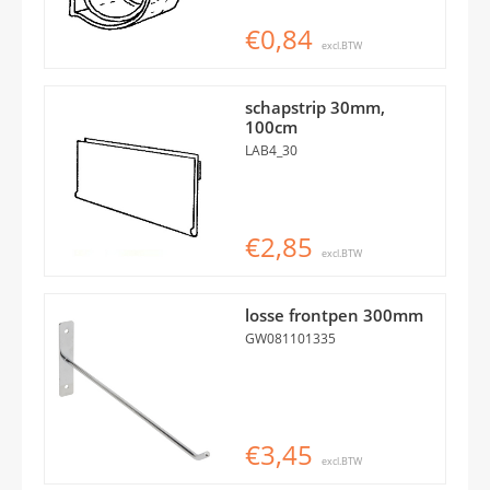
€0,84
excl.BTW
schapstrip 30mm,
100cm
LAB4_30
€2,85
excl.BTW
losse frontpen 300mm
GW081101335
€3,45
excl.BTW