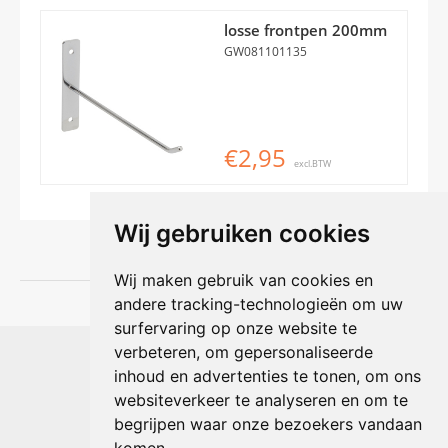
losse frontpen 200mm
GW081101135
€2,95
excl.BTW
Wij gebruiken cookies
Wij maken gebruik van cookies en
andere tracking-technologieën om uw
surfervaring op onze website te
Shophouse online
verbeteren, om gepersonaliseerde
Max Planckstraat 4
inhoud en advertenties te tonen, om ons
6716 BE Ede, Nederland
websiteverkeer te analyseren en om te
Telefoon:
+31(0)318 618 121
begrijpen waar onze bezoekers vandaan
E-mail:
info@shophouse.nl
Geopend: ma t/m vr 09:00-17:00 uur