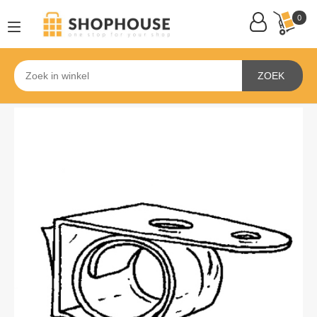
0
ZOEK