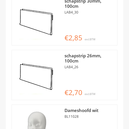
schapstrip 30mm,
100cm
LAB4_30
€2,85
excl.BTW
schapstrip 26mm,
100cm
LAB4_26
€2,70
excl.BTW
Dameshoofd wit
BL11028