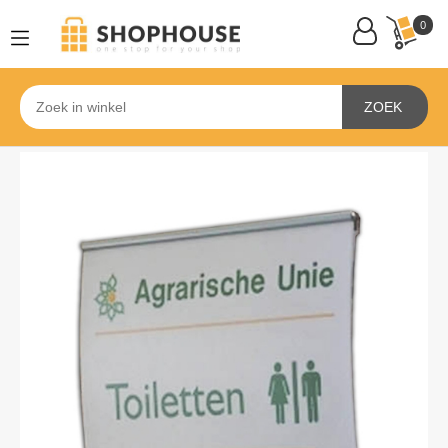
0
ZOEK