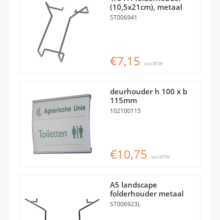
(10,5x21cm), metaal
ST006941
€7,15
excl.BTW
deurhouder h 100 x b
115mm
102100115
€10,75
excl.BTW
A5 landscape
folderhouder metaal
ST006923L