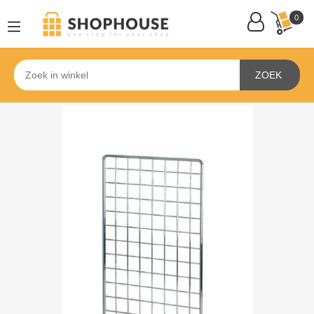
0
ZOEK