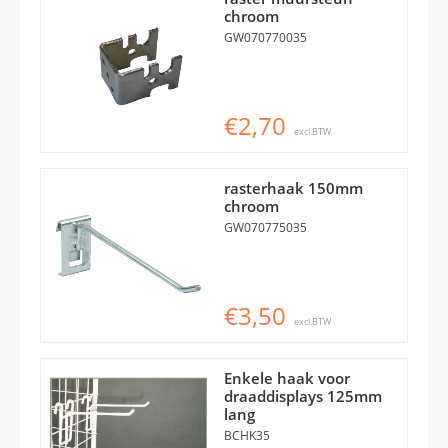
chroom
GW070770035
€2,70
excl.BTW
rasterhaak 150mm
chroom
GW070775035
€3,50
excl.BTW
Enkele haak voor
draaddisplays 125mm
lang
BCHK35