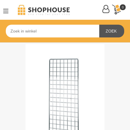
0
ZOEK