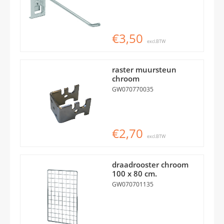
€3,50
excl.BTW
raster muursteun
chroom
GW070770035
€2,70
excl.BTW
draadrooster chroom
100 x 80 cm.
GW070701135