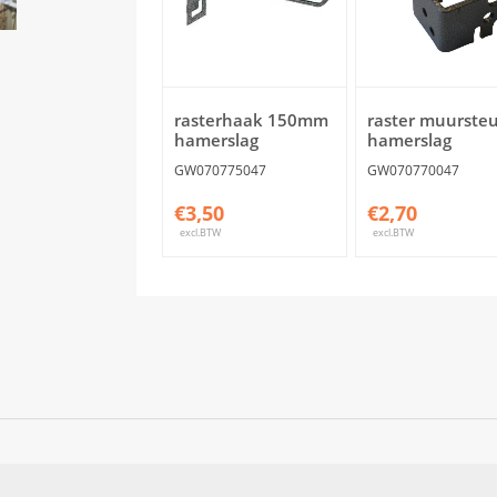
rasterhaak 150mm
raster muurste
hamerslag
hamerslag
GW070775047
GW070770047
€3,50
€2,70
excl.BTW
excl.BTW