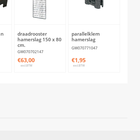
un
draadrooster
parallelklem
hamerslag 150 x 80
hamerslag
cm.
GW070771047
GW070702147
€63,00
€1,95
excl.BTW
excl.BTW