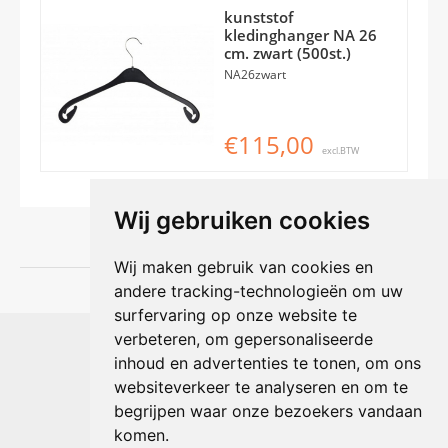
kunststof
kledinghanger NA 26
cm. zwart (500st.)
NA26zwart
€115,00
excl.BTW
Wij gebruiken cookies
Wij maken gebruik van cookies en
andere tracking-technologieën om uw
surfervaring op onze website te
Shophouse online
verbeteren, om gepersonaliseerde
Max Planckstraat 4
inhoud en advertenties te tonen, om ons
6716 BE Ede, Nederland
websiteverkeer te analyseren en om te
Telefoon:
+31(0)318 618 121
begrijpen waar onze bezoekers vandaan
E-mail:
info@shophouse.nl
Geopend: ma t/m vr 09:00-17:00 uur
komen.