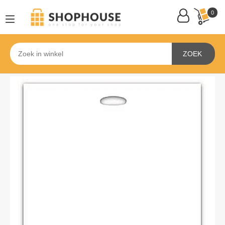
0
ZOEK