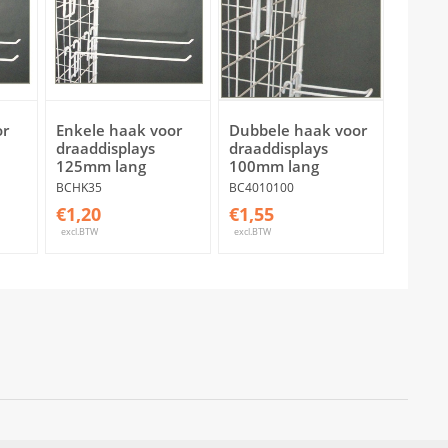
or
Enkele haak voor
Dubbele haak voor
draaddisplays
draaddisplays
125mm lang
100mm lang
BCHK35
BC4010100
€1,20
€1,55
excl.BTW
excl.BTW