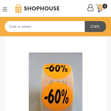
0
ZOEK