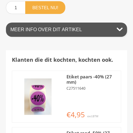
BESTEL NU!
MEER INFO OVER DIT ARTIKEL
Klanten die dit kochten, kochten ook.
Etiket paars -40% (27
mm)
C27511640
€4,95
excl.BTW
Etiket rood -50% (27