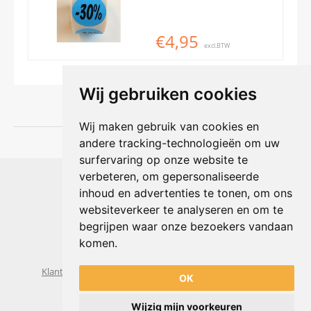
€4,95
excl.BTW
Wij gebruiken cookies
Wij maken gebruik van cookies en
andere tracking-technologieën om uw
surfervaring op onze website te
Shophouse online
verbeteren, om gepersonaliseerde
Max Planckstraat 4
inhoud en advertenties te tonen, om ons
6716 BE Ede, Nederland
websiteverkeer te analyseren en om te
Telefoon:
+31(0)318 618 121
begrijpen waar onze bezoekers vandaan
E-mail:
info@shophouse.nl
Geopend: ma t/m vr 09:00-17:00 uur
komen.
Alleen afhalen, GEEN showroom
Klantenservice
Algemene voorwaarden
Privacybeleid
OK
Wijzig mijn voorkeuren