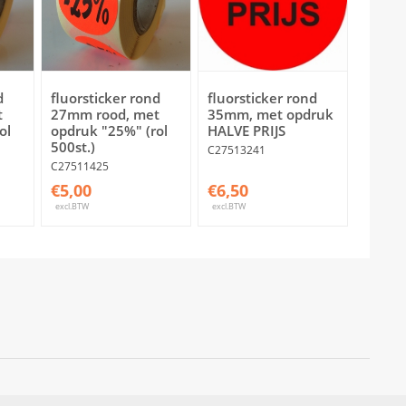
d
fluorsticker rond
fluorsticker rond
t
27mm rood, met
35mm, met opdruk
ol
opdruk "25%" (rol
HALVE PRIJS
500st.)
C27513241
C27511425
€5,00
€6,50
excl.BTW
excl.BTW