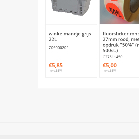
winkelmandje grijs
fluorsticker ron
22L
27mm rood, me
opdruk "50%" (r
C06000202
500st.)
C27511450
€5,85
€5,00
excl.BTW
excl.BTW