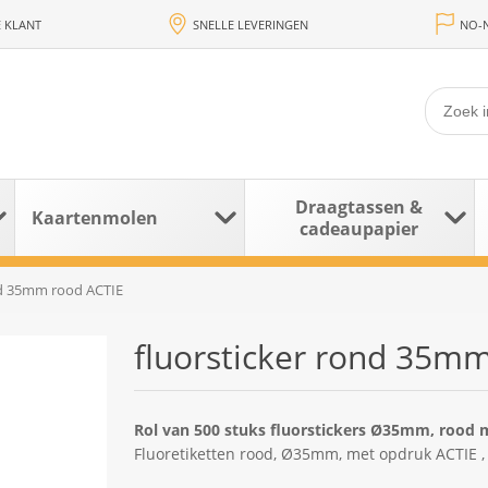
 KLANT
SNELLE LEVERINGEN
NO-N
Draagtassen &
Kaartenmolen
cadeaupapier
nd 35mm rood ACTIE
fluorsticker rond 35m
Rol van 500 stuks fluorstickers Ø35mm, rood
Fluoretiketten rood, Ø35mm, met opdruk ACTIE , 