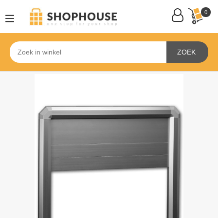
0
ZOEK