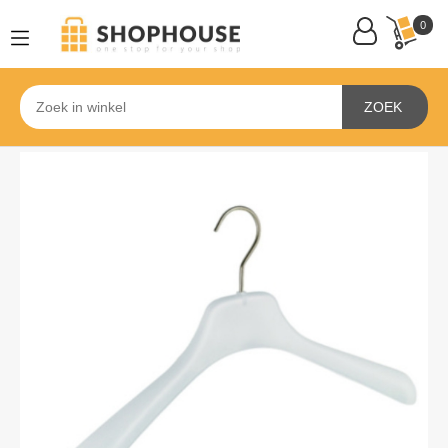
0
ZOEK