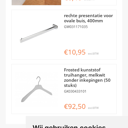
rechte presentatie voor
ovale buis, 400mm
GW031171035
€10,95
excl.BTW
Frosted kunststof
truihanger, melkwit
zonder inkepingen (50
stuks)
GK030433101
€92,50
excl.BTW
Wij gebruiken cookies