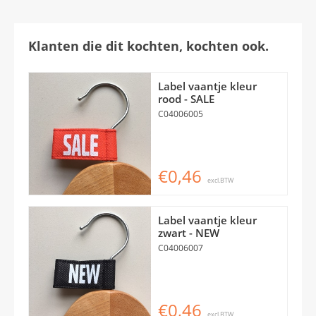
Klanten die dit kochten, kochten ook.
Label vaantje kleur
rood - SALE
C04006005
€0,46
excl.BTW
Label vaantje kleur
zwart - NEW
C04006007
€0,46
excl.BTW