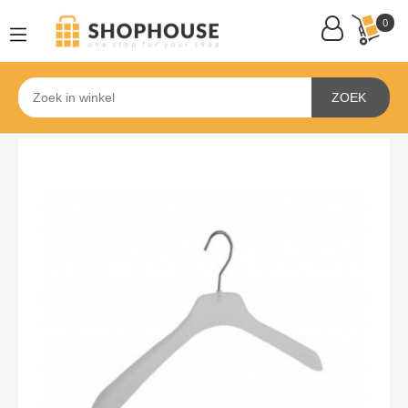
0
ZOEK