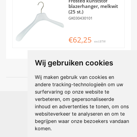
Frosted kunststof
blazerhanger, melkwit
(25 st.)
GK030430101
€62,25
excl.BTW
Wij gebruiken cookies
Wij maken gebruik van cookies en
andere tracking-technologieën om uw
surfervaring op onze website te
Shophouse online
verbeteren, om gepersonaliseerde
Max Planckstraat 4
inhoud en advertenties te tonen, om ons
6716 BE Ede, Nederland
websiteverkeer te analyseren en om te
Telefoon:
+31(0)318 618 121
begrijpen waar onze bezoekers vandaan
E-mail:
info@shophouse.nl
Geopend: ma t/m vr 09:00-17:00 uur
komen.
Alleen afhalen, GEEN showroom