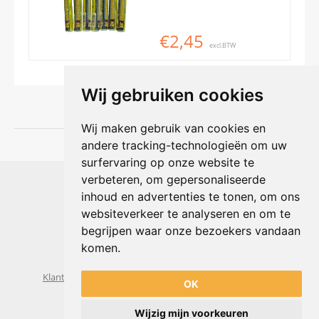
€2,45
excl.BTW
Wij gebruiken cookies
Wij maken gebruik van cookies en
andere tracking-technologieën om uw
surfervaring op onze website te
Shophouse online
verbeteren, om gepersonaliseerde
Max Planckstraat 4
inhoud en advertenties te tonen, om ons
6716 BE Ede, Nederland
websiteverkeer te analyseren en om te
Telefoon:
+31(0)318 618 121
begrijpen waar onze bezoekers vandaan
E-mail:
info@shophouse.nl
Geopend: ma t/m vr 09:00-17:00 uur
komen.
Alleen afhalen, GEEN showroom
Klantenservice
Algemene voorwaarden
Privacybeleid
OK
Wijzig mijn voorkeuren