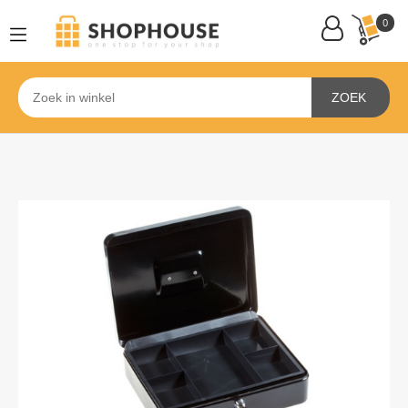
0
ZOEK