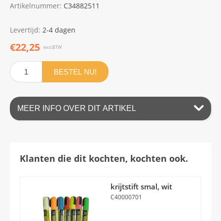
Artikelnummer:
C34882511
Levertijd:
2-4 dagen
€22,25
excl.BTW
BESTEL NU!
MEER INFO OVER DIT ARTIKEL
Klanten die dit kochten, kochten ook.
krijtstift smal, wit
C40000701