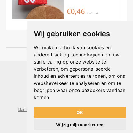
€0,46
excl.BTW
Wij gebruiken cookies
Wij maken gebruik van cookies en
andere tracking-technologieën om uw
surfervaring op onze website te
Shophouse online
verbeteren, om gepersonaliseerde
Max Planckstraat 4
inhoud en advertenties te tonen, om ons
6716 BE Ede, Nederland
websiteverkeer te analyseren en om te
Telefoon:
+31(0)318 618 121
begrijpen waar onze bezoekers vandaan
E-mail:
info@shophouse.nl
Geopend: ma t/m vr 09:00-17:00 uur
komen.
Alleen afhalen, GEEN showroom
Klantenservice
Algemene voorwaarden
Privacybeleid
OK
Wijzig mijn voorkeuren
Powered by
nopCommerce