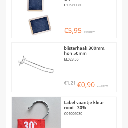
C12960080
€5,95
excl.BTW
blisterhaak 300mm,
hoh 50mm
EL023.50
€1,21
€0,90
excl.BTW
Label vaantje kleur
rood - 30%
C04006030