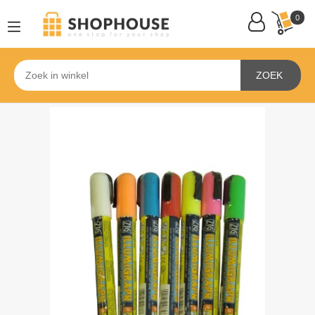
0
ZOEK