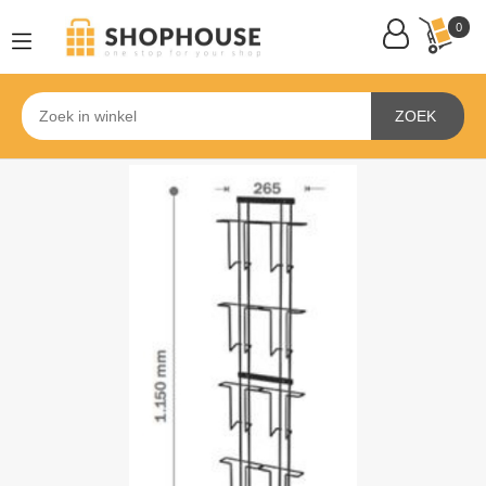
0
ZOEK