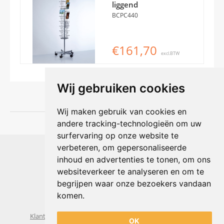
liggend
BCPC440
€161,70
excl.BTW
Wij gebruiken cookies
Wij maken gebruik van cookies en
andere tracking-technologieën om uw
surfervaring op onze website te
Shophouse online
verbeteren, om gepersonaliseerde
Max Planckstraat 4
inhoud en advertenties te tonen, om ons
6716 BE Ede, Nederland
websiteverkeer te analyseren en om te
Telefoon:
+31(0)318 618 121
begrijpen waar onze bezoekers vandaan
E-mail:
info@shophouse.nl
Geopend: ma t/m vr 09:00-17:00 uur
komen.
Alleen afhalen, GEEN showroom
Klantenservice
Algemene voorwaarden
Privacybeleid
OK