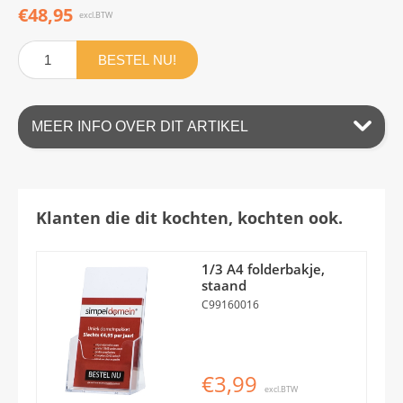
€48,95
excl.BTW
BESTEL NU!
MEER INFO OVER DIT ARTIKEL
Klanten die dit kochten, kochten ook.
1/3 A4 folderbakje,
staand
C99160016
€3,99
excl.BTW