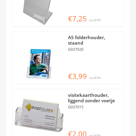
€7,25
excl.BTW
A5 folderhouder,
staand
G037920
€3,99
excl.BTW
visitekaarthouder,
liggend zonder voetje
G037015
€2,00
excl.BTW