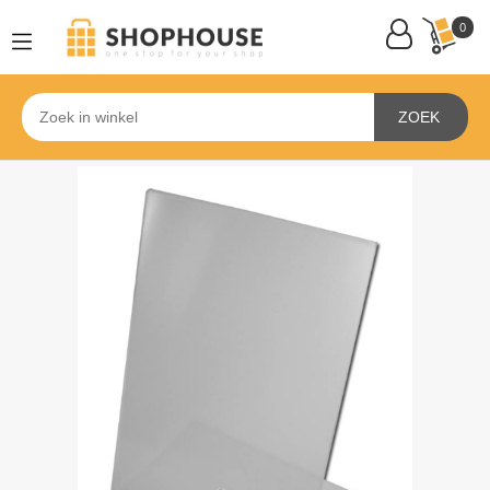
0
ZOEK