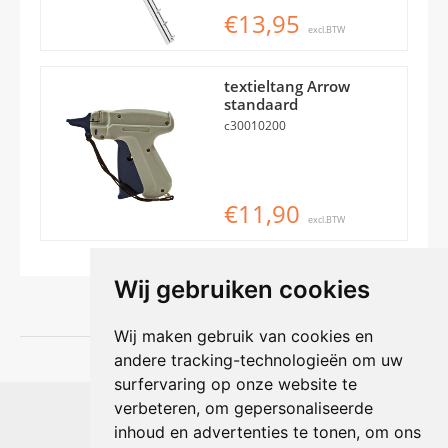
€13,95
excl.BTW
textieltang Arrow
standaard
c30010200
€11,90
excl.BTW
Wij gebruiken cookies
Wij maken gebruik van cookies en
andere tracking-technologieën om uw
surfervaring op onze website te
Shophouse online
verbeteren, om gepersonaliseerde
Max Planckstraat 4
inhoud en advertenties te tonen, om ons
6716 BE Ede, Nederland