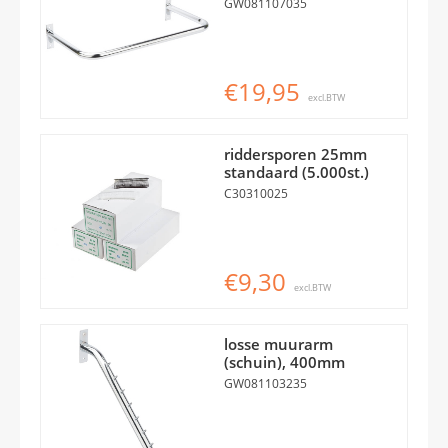
GW081107035
€19,95
excl.BTW
riddersporen 25mm
standaard (5.000st.)
C30310025
€9,30
excl.BTW
losse muurarm
(schuin), 400mm
GW081103235