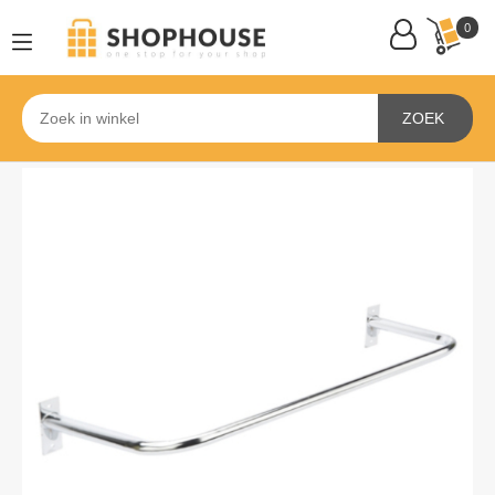
0
ZOEK